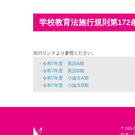
学校教育法施行規則第172
次のリンクより参照ください。
・令和7年度 英語A期
・令和7年度 英語B期
・令和7年度 小論文A期
・令和7年度 小論文B期
〒165
代表：03