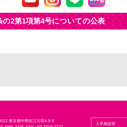
条の2第1項第4号についての公表
-0022 東京都中野区江古田4-8-8
入学相談室
-3385-2225, FAX：03-3319-2222