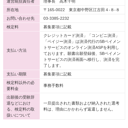
運営統括責任者
理事長 高木千明
所在地
〒165-0022 東京都中野区江古田４-８-８
お問い合わせ先
03-3385-2232
検定料
募集要項に記載
クレジットカード決済」「コンビニ決済」
「ペイジー決済」は決済代行のSBペイメン
トサービスのオンライン決済ASPを利用し
支払い方法
ております。願書出願登録後、SBペイメン
トサービスの決済画面へ移行し、決済を完
了します。
支払い期限
募集要項に記載
検定料以外の必
事務手数料
要料金
出願後の受験辞
退などにおけ
一旦提出された書類および納入された選考
る、検定料の取
料は、理由にかかわらず返還しません。
扱いについて