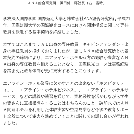
ＡＮＡ総合研究所・浜田健一郎社長（右・当時）
学校法人国際学園 国際短期大学と株式会社ANA総合研究所は平成21
年、国際短期大学の国際観光コースにおける関連授業に関して専任
教員を派遣する基本契約を締結しました。
本学ではこれまでＪＡＬ出身の専任教員、キャビンアテンダント出
身の専任教員を揃えておりましたが、更にＡＮＡ総合研究所との基
本契約の締結により、エアライン・ホテル双方の経験が豊富なＡＮ
Ａ出身の専任教員を揃えることとなり、国際観光コースは実務経験
を踏まえた教育体制が更に充実することになります。
エアライン・ホテル業界に欠かすことの出来ない「ホスピタリテ
ィ」、「エアライン・ホテルビジネス」、「エアライン・ホテルサ
ービス」などの講義や演習を通じて、実務経験を活かしながら学生
の皆さんに直接指導をすることはもちろんのこと、調印式ではＡＮ
Ａ関連ホテルを利用した体験実習や空港見学など今後の教育サポー
ト全般について協力を進めていくことに関しての話し合いが行われ
ました。