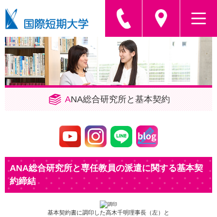
A
NA総合研究所
と基本契約
ANA総合研究所と専任教員の派遣に関する基本契
約締結
基本契約書に調印した高木千明理事長（左）と