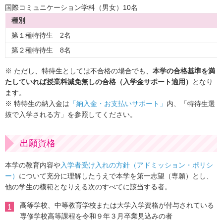
国際コミュニケーション学科（男女）10名
種別
第１種特待生 2名
第２種特待生 8名
※ ただし、特待生としては不合格の場合でも、
本学の合格基準を満
たしていれば授業料減免無しの合格（入学金サポート適用）
となり
ます。
※ 特待生の納入金は
「納入金・お支払いサポート」
内、「特待生選
抜で入学される方」を参照してください。
出願資格
本学の教育内容や
入学者受け入れの方針（アドミッション・ポリシ
ー）
について充分に理解したうえで本学を第一志望（専願）とし、
他の学生の模範となりえる次のすべてに該当する者。
高等学校、中等教育学校または大学入学資格が付与されている
1
専修学校高等課程を令和９年３月卒業見込みの者