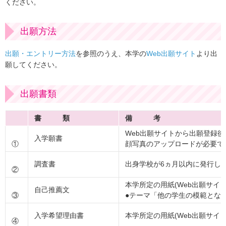
ください。
出願方法
出願・エントリー方法
を参照のうえ、本学の
Web出願サイト
より出
願してください。
出願書類
書 類
備 考
Web出願サイトから出願登録後
入学願書
①
顔写真のアップロードが必要で
調査書
出身学校が6ヵ月以内に発行し
②
本学所定の用紙(Web出願サイ
自己推薦文
③
●テーマ「他の学生の模範とな
入学希望理由書
本学所定の用紙(Web出願サイ
④