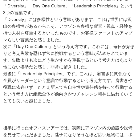
「Diversity」「Day One Culture」「Leadership Principles」という
3つの言葉です。
「Diversity」には多様性という意味があります。これは世界には沢
山の多様性があるからこそ、アマゾンも多様な背景・視点・経験を
持つ人材を尊重するといったものです。お客様ファーストのアマゾ
ンらしい言葉だと感じました。
次に「Day One Culture」という考え方です。これには、毎日が始ま
りと考え失敗を恐れず常に挑戦するという意味が込められていま
す。失敗よりも次にどう生かすかを重視するという考え方はあまり
他にない姿勢だと感じ、非常に驚きました。
最後に「Leadership Principles」です。これは、肩書きに関係なく
全員がリーダーという意識で行動するという考え方です。肩書きや
役職に依存せず、たとえ新人でも自主性や責任感を持って行動する
という考え方は組織全体が前向きかつチャレンジ精神に溢れていて
とても良いと感じました。
後半に行ったオフィスツアーでは、実際にアマゾン内の施設や設備
を見せていただきました。迷子になりそうなほど広い建物には、ボ