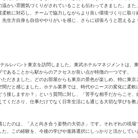
の温かい雰囲気づくりがされていることも伝わってきました。また
度柔軟に対応し、チームで協力しながらより良い環境づくりに取り
、先生方自身も自信ややりがいを感じ、さらに頑張ろうと思えるよ
ホテルレバント東京を訪問しました。東武ホテルマネジメントは、
プであることから駅からのアクセスが良い点が特徴の一つです。
いただきました。どのお部屋からも東京の景色が楽しめ、特に東京
空間だと感じました。ホテル業界では、時代やニーズの変化に柔軟
どう接しますか？」という質問に対し、「苦手な相手だからこそ、
えてくださり、仕事だけでなく日常生活にも通じる大切な学びを教
感じたのは、「人と向き合う姿勢の大切さ」です。それぞれの現場
した。この経験を、今後の学びや進路選択にしっかりと活かしてい