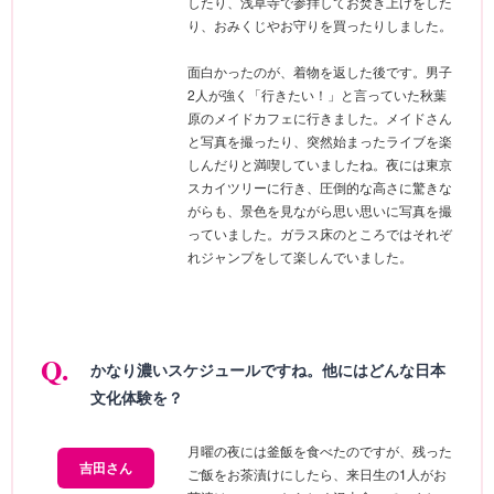
したり、浅草寺で参拝してお焚き上げをした
り、おみくじやお守りを買ったりしました。
面白かったのが、着物を返した後です。男子
2人が強く「行きたい！」と言っていた秋葉
原のメイドカフェに行きました。メイドさん
と写真を撮ったり、突然始まったライブを楽
しんだりと満喫していましたね。夜には東京
スカイツリーに行き、圧倒的な高さに驚きな
がらも、景色を見ながら思い思いに写真を撮
っていました。ガラス床のところではそれぞ
れジャンプをして楽しんでいました。
かなり濃いスケジュールですね。他にはどんな日本
文化体験を？
月曜の夜には釜飯を食べたのですが、残った
吉田さん
ご飯をお茶漬けにしたら、来日生の1人がお