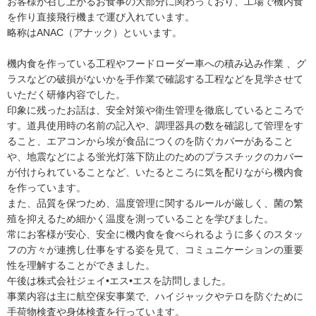
お客様が召し上がるお食事の大部分に関わっており、工場で機内食
を作り直接飛行機まで運び入れています。
略称はANAC（アナック）といいます。
機内食を作っている工程やフードローダー車への積み込み作業 、グ
ラスなどの破損がないかを手作業で確認する工程などを見学させて
いただく研修内容でした。
印象に残ったお話は、安全対策や衛生管理を徹底しているところで
す。道具使用時の名前の記入や、調理器具の数を確認して管理をす
ること、エアコンから埃が食品につくのを防ぐカバーがあること
や、地震などによる蛍光灯落下防止のためのプラスチックのカバー
が付けられていることなど、いたるところに気を配りながら機内食
を作っています。
また、品質を保つため、温度管理に関するルールが厳しく、菌の繁
殖を抑えるため細かく温度を測っていることを学びました。
常にお客様が安心、安全に機内食を食べられるように多くのスタッ
フの方々が連携し仕事をする姿を見て、コミュニケーションの重要
性を理解することができました。
午後は株式会社ジェイ•エス•エスを訪問しました。
事業内容は主に航空保安事業で、ハイジャックやテロを防ぐために
手荷物検査や身体検査を行っています。