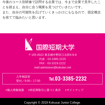
今後のコース別研修で訪問する企業では、今まで企業で見学したこ
とを踏まえ、自分に合う職業を見つけていきたいです。
また、自分の可能性を広げていくきっかけにもなるので、固定概念
を捨てて臨みたいと思います。
〒165-0022 東京都中野区江古田4-8-8
代表：03-3385-2225
FAX：03-3319-2222
mail:
admission@kokutan.net
入学相談室
受付／9:00～17:00
個人情報保護
特定商取引に基づく表示
サイトマップ
Copyright © 2019 Kokusai Junior College.