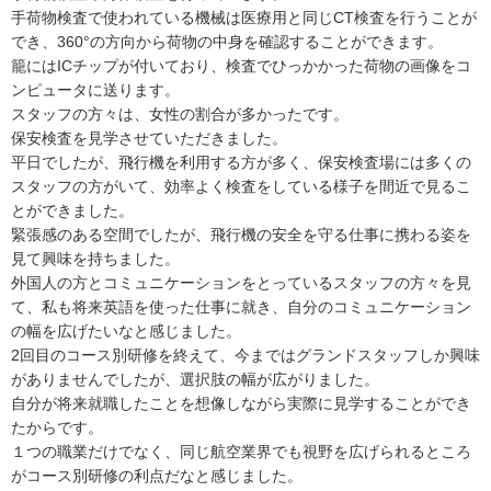
手荷物検査で使われている機械は医療用と同じCT検査を行うことが
でき、360°の方向から荷物の中身を確認することができます。
籠にはICチップが付いており、検査でひっかかった荷物の画像をコ
ンピュータに送ります。
スタッフの方々は、女性の割合が多かったです。
保安検査を見学させていただきました。
平日でしたが、飛行機を利用する方が多く、保安検査場には多くの
スタッフの方がいて、効率よく検査をしている様子を間近で見るこ
とができました。
緊張感のある空間でしたが、飛行機の安全を守る仕事に携わる姿を
見て興味を持ちました。
外国人の方とコミュニケーションをとっているスタッフの方々を見
て、私も将来英語を使った仕事に就き、自分のコミュニケーション
の幅を広げたいなと感じました。
2回目のコース別研修を終えて、今まではグランドスタッフしか興味
がありませんでしたが、選択肢の幅が広がりました。
自分が将来就職したことを想像しながら実際に見学することができ
たからです。
１つの職業だけでなく、同じ航空業界でも視野を広げられるところ
がコース別研修の利点だなと感じました。