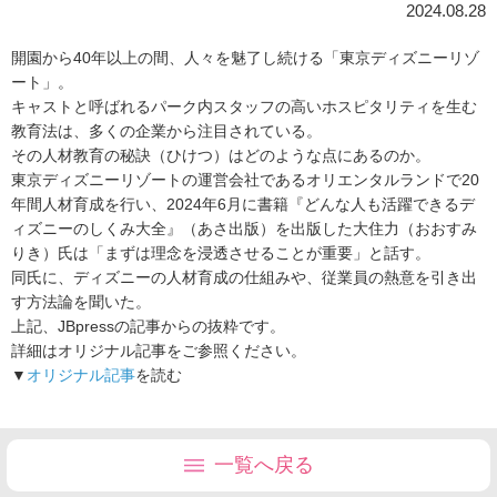
2024.08.28
開園から40年以上の間、人々を魅了し続ける「東京ディズニーリゾ
ート」。
キャストと呼ばれるパーク内スタッフの高いホスピタリティを生む
教育法は、多くの企業から注目されている。
その人材教育の秘訣（ひけつ）はどのような点にあるのか。
東京ディズニーリゾートの運営会社であるオリエンタルランドで20
年間人材育成を行い、2024年6月に書籍『どんな人も活躍できるデ
ィズニーのしくみ大全』（あさ出版）を出版した大住力（おおすみ
りき）氏は「まずは理念を浸透させることが重要」と話す。
同氏に、ディズニーの人材育成の仕組みや、従業員の熱意を引き出
す方法論を聞いた。
上記、JBpressの記事からの抜粋です。
詳細はオリジナル記事をご参照ください。
▼
オリジナル記事
を読む
一覧へ戻る