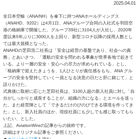
2025.04.01
全日本空輸（ANA/NH）を傘下に持つANAホールディングス
（ANAHD、9202）は4月1日、ANAグループ合同の入社式を羽田空
港の格納庫で開催した。グループ39社に3104人が入社し、2020年
度以来5年ぶりに3000人を上回り、新型コロナ以降の採用人数とし
ては最大規模となった。
ANAHDの芝田浩二社長は「安全は経営の基盤であり、社会への責
務」とあいさつ。「運航の安全を問われる事象が世界各地で起きて
いる。より一層の安全・安心への尽力が求められている」とし、
「格納庫で迎えたきょうを、1人ひとりが責任感をもち、ANA グル
ープの安全を堅持していく一員となる決意の日だと肝に銘じて」と
語りかけた。
式典後に取材に応じた芝田社長は、3100人超の新入社員に対し「自
分がしっかりと成長することが、組織の力になる」とエールを送っ
た。また経営陣として「できるだけのびのびできる環境を作ってき
た」とし、新入社員のほか、現役社員にも少しでも感じ取ってもら
いたい、とした。
上記、AviationWireの記事からの抜粋です。
詳細はオリジナル記事をご参照ください。