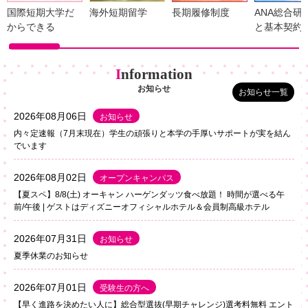
国際短期大学だ
海外短期留学
長期履修制度
ANA総合研
からできる
と基本契約
I
nformation
お知らせ
お知らせ一覧
2026年08月06日
お知らせ
内々定速報（7月末現在）学生の頑張りと本学の手厚いサポートが実を結ん
でいます
2026年08月02日
オープンキャンパス
【夏スペ】8/8(土) オーキャン ハーゲンダッツ食べ放題！ 時間が選べる午
前/午後 | ゲストはディズニーオフィシャルホテル＆会員制高級ホテル
2026年07月31日
お知らせ
夏季休業のお知らせ
2026年07月01日
受験生の方へ
【早く進路を決めたい人に】総合型選抜(早期チャレンジ)選考料無料 エント