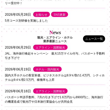
リー受付中！
2026年05月28日
お知らせ
SNS更新
5月コース別研修を実施しました
N
ews
観光・エアライン・ホテル
ニュース一覧
業界最新ニュース
2026年06月29日
エアライン・国際観光
JAL、海外旅行喚起キャンペーン 最大15万マイル付与、パスポート手数料
引き下げで
2026年06月19日
ホテル・国内観光
国内大手ホテルの客室単価、ビジネスホテルは8.9％増の1.4万円、シティホ
テルは9.4％増2.5万円、稼働率も上昇
2026年06月18日
エアライン・国際観光
パスポート申請手数料、7月の引き下げで1.6万円から8900円に、海外旅行
の機運造成で観光庁や日本旅行業協会らが共同会見