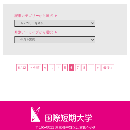
記事カテゴリーから選択
月別アーカイブから選択
6 / 12
« 先頭
«
...
4
5
6
7
8
...
»
最後 »
〒165-0022 東京都中野区江古田4-8-8