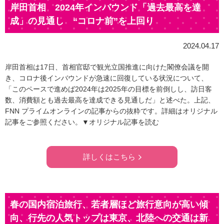
岸田首相 2024年インバウンド「過去最高を達
成」の見通し “コロナ前”を上回り
2024.04.17
岸田首相は17日、首相官邸で観光立国推進に向けた閣僚会議を開
き、コロナ後インバウンドが急速に回復している状況について、
「このペースで進めば2024年は2025年の目標を前倒しし、訪日客
数、消費額とも過去最高を達成できる見通しだ」と述べた。上記、
FNN プライムオンラインの記事からの抜粋です。詳細はオリジナル
記事をご参照ください。▼オリジナル記事を読む
詳しくはこちら
春の国内宿泊旅行、若者層ほど旅行意向が高い傾
向、行先の人気トップは東京、北陸への交通は新