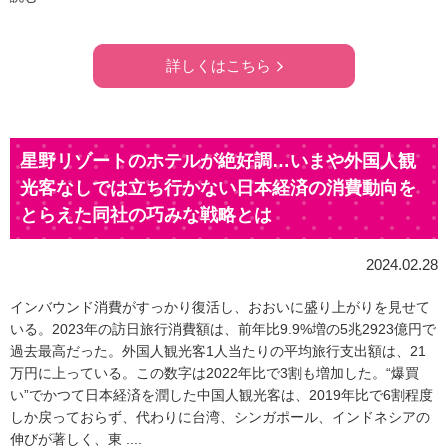
詳しくはこちら
星野リゾートのホテルが絶好調…いまや外国人観
光客なしでは立ち行かない日本経済の消費動向を
とらえた同社の巧みな戦略とは
2024.02.28
インバウンド消費がすっかり復活し、おおいに盛り上がりを見せて
いる。2023年の訪日旅行消費額は、前年比9.9%増の5兆2923億円で
過去最高だった。外国人観光客1人当たりの平均旅行支出額は、21
万円に上っている。この数字は2022年比で3割も増加した。“爆買
い”でかつて日本経済を潤した中国人観光客は、2019年比で6割程度
しか戻っておらず、代わりに台湾、シンガポール、インドネシアの
伸びが著しく、東 ....