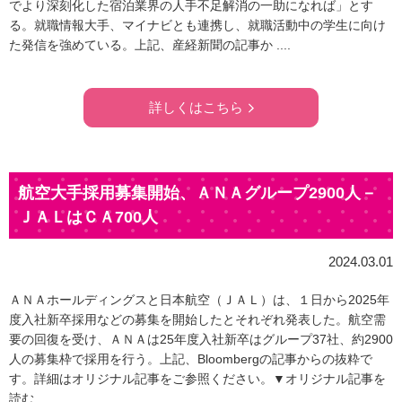
でより深刻化した宿泊業界の人手不足解消の一助になれば」とす
る。就職情報大手、マイナビとも連携し、就職活動中の学生に向け
た発信を強めている。上記、産経新聞の記事か ....
詳しくはこちら
航空大手採用募集開始、ＡＮＡグループ2900人－
ＪＡＬはＣＡ700人
2024.03.01
ＡＮＡホールディングスと日本航空（ＪＡＬ）は、１日から2025年
度入社新卒採用などの募集を開始したとそれぞれ発表した。航空需
要の回復を受け、ＡＮＡは25年度入社新卒はグループ37社、約2900
人の募集枠で採用を行う。上記、Bloombergの記事からの抜粋で
す。詳細はオリジナル記事をご参照ください。▼オリジナル記事を
読む