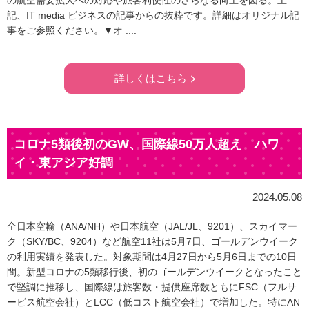
の航空需要拡大への対応や旅客利便性のさらなる向上を図る。上
記、IT media ビジネスの記事からの抜粋です。詳細はオリジナル記
事をご参照ください。▼オ ....
詳しくはこちら
コロナ5類後初のGW、国際線50万人超え ハワ
イ・東アジア好調
2024.05.08
全日本空輸（ANA/NH）や日本航空（JAL/JL、9201）、スカイマー
ク（SKY/BC、9204）など航空11社は5月7日、ゴールデンウイーク
の利用実績を発表した。対象期間は4月27日から5月6日までの10日
間。新型コロナの5類移行後、初のゴールデンウイークとなったこと
で堅調に推移し、国際線は旅客数・提供座席数ともにFSC（フルサ
ービス航空会社）とLCC（低コスト航空会社）で増加した。特にAN