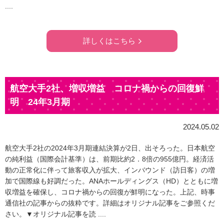
....
詳しくはこちら
航空大手2社、増収増益 コロナ禍からの回復鮮
明 24年3月期
2024.05.02
航空大手2社の2024年3月期連結決算が2日、出そろった。日本航空
の純利益（国際会計基準）は、前期比約2．8倍の955億円。経済活
動の正常化に伴って旅客収入が拡大、インバウンド（訪日客）の増
加で国際線も好調だった。ANAホールディングス（HD）とともに増
収増益を確保し、コロナ禍からの回復が鮮明になった。上記、時事
通信社の記事からの抜粋です。詳細はオリジナル記事をご参照くだ
さい。▼オリジナル記事を読 ....