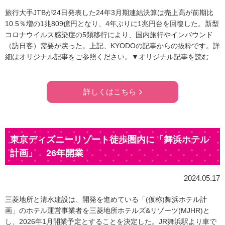
旅行大手JTBが24日発表した24年3月期連結決算は売上高が前期比
10.5％増の1兆809億円となり、4年ぶりに1兆円台を回復した。新型
コロナウイルス感染症の5類移行により、国内旅行やインバウンド
（訪日客）需要が戻った。上記、KYODOの記事からの抜粋です。詳
細はオリジナル記事をご参照ください。▼オリジナル記事を読む
詳しくはこちら
東京ディズニーリゾート徒歩圏内に「舞浜ホテル
計画」 26年開業
2024.05.17
三菱地所と清水建設は、開発を進めている「(仮称)舞浜ホテル計
画」のホテル運営事業者を三菱地所ホテルズ&リゾーツ(MJHR)と
し、2026年1月開業予定とすることを決定した。JR舞浜駅より車で