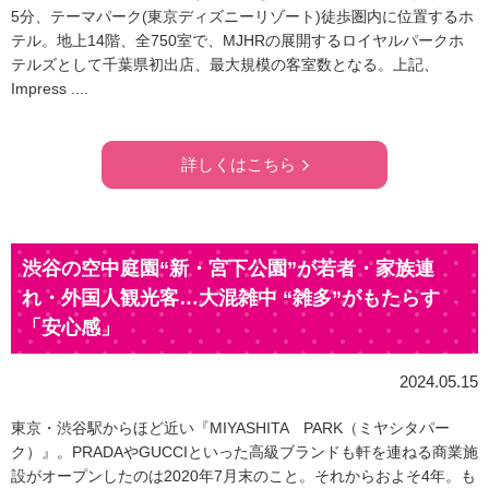
5分、テーマパーク(東京ディズニーリゾート)徒歩圏内に位置するホ
テル。地上14階、全750室で、MJHRの展開するロイヤルパークホ
テルズとして千葉県初出店、最大規模の客室数となる。上記、
Impress ....
詳しくはこちら
渋谷の空中庭園“新・宮下公園”が若者・家族連
れ・外国人観光客…大混雑中 “雑多”がもたらす
「安心感」
2024.05.15
東京・渋谷駅からほど近い『MIYASHITA PARK（ミヤシタパー
ク）』。PRADAやGUCCIといった高級ブランドも軒を連ねる商業施
設がオープンしたのは2020年7月末のこと。それからおよそ4年。も